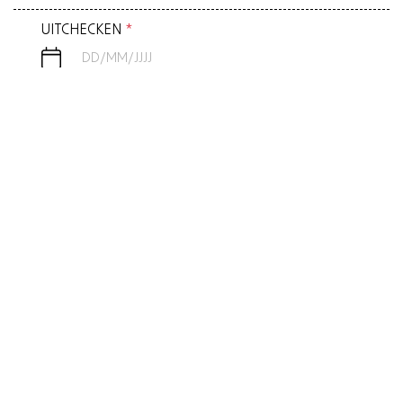
UITCHECKEN
*
GASTEN
*
1 PERSON
PROMOCODE
Bekijk beschikbare kamers
FEESTEN OP DE