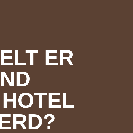
ELT ER
OND
 HOTEL
AERD?