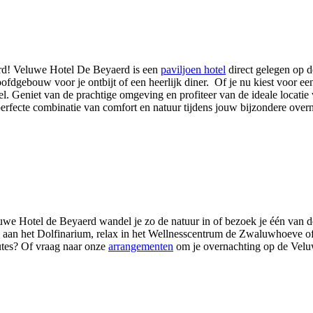
rd! Veluwe Hotel De Beyaerd is een
paviljoen hotel
direct gelegen op d
hoofdgebouw voor je ontbijt of een heerlijk diner. Of je nu kiest voor 
. Geniet van de prachtige omgeving en profiteer van de ideale locatie v
erfecte combinatie van comfort en natuur tijdens jouw bijzondere over
uwe Hotel de Beyaerd wandel je zo de natuur in of bezoek je één van d
aan het Dolfinarium, relax in het Wellnesscentrum de Zwaluwhoeve of
utes? Of vraag naar onze
arrangementen
om je overnachting op de Velu