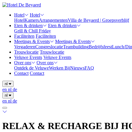
Hotel
Hotel
Hotel
Kamers
Arrangementen
Villa de Beyaerd | Groepsverblijf
Eten & drinken
Eten & drinken
Grill & Chill Friday
Faciliteiten
Faciliteiten
Meetings & Events
Meetings & Events
Vergaderen
Congreslocatie
Teambuilding
Bedrijfsfeest
Lunch/Din
Trouwlocatie
Trouwlocatie
Veluwe Events
Veluwe Events
Over ons
Over ons
Ontdek de Veluwe
Werken Bij
Nieuws
FAQ
Contact
Contact
nl
en
nl
de
nl
en
nl
de
RELAX & RECHARGE BIJ H