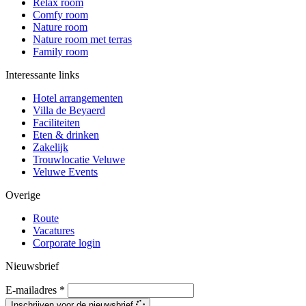
Relax room
Comfy room
Nature room
Nature room met terras
Family room
Interessante links
Hotel arrangementen
Villa de Beyaerd
Faciliteiten
Eten & drinken
Zakelijk
Trouwlocatie Veluwe
Veluwe Events
Overige
Route
Vacatures
Corporate login
Nieuwsbrief
E-mailadres
*
Inschrijven voor de nieuwsbrief